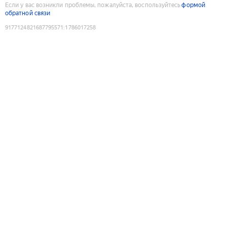
Если у вас возникли проблемы, пожалуйста, воспользуйтесь
формой
обратной связи
9177124821687795571
:
1786017258