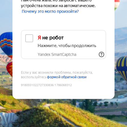
Нам очень жаль, но запросы с вашего
устройства похожи на автоматические.
Почему это могло произойти?
Я не робот
Нажмите, чтобы продолжить
Yandex SmartCaptcha
Если у вас возникли проблемы, пожалуйста,
воспользуйтесь
формой обратной связи
9180551022727330836
:
1786068312