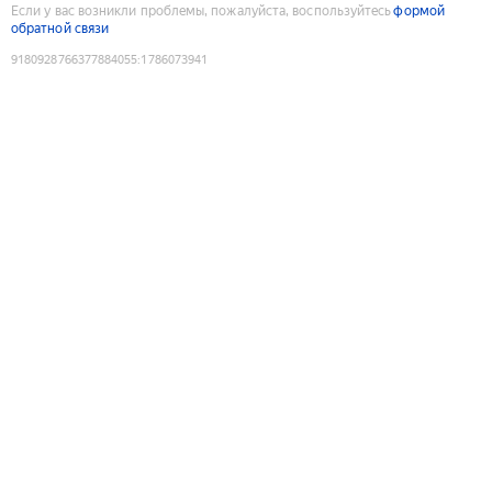
Если у вас возникли проблемы, пожалуйста, воспользуйтесь
формой
обратной связи
9180928766377884055
:
1786073941