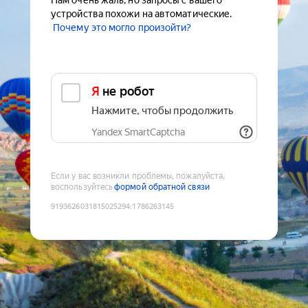
Нам очень жаль, но запросы с вашего
устройства похожи на автоматические.
Почему это могло произойти?
Я не робот
Нажмите, чтобы продолжить
Yandex SmartCaptcha
Если у вас возникли проблемы, пожалуйста,
воспользуйтесь
формой обратной связи
9193626031815025294
:
1786263145