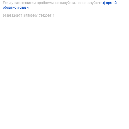
Если у вас возникли проблемы, пожалуйста, воспользуйтесь
формой
обратной связи
9189832097416750930
:
1786206611