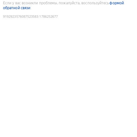
Если у вас возникли проблемы, пожалуйста, воспользуйтесь
формой
обратной связи
9192923576087523583
:
1786252677