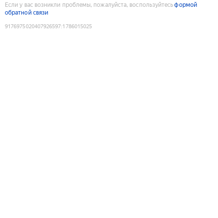
Если у вас возникли проблемы, пожалуйста, воспользуйтесь
формой
обратной связи
9176975020407926597
:
1786015025