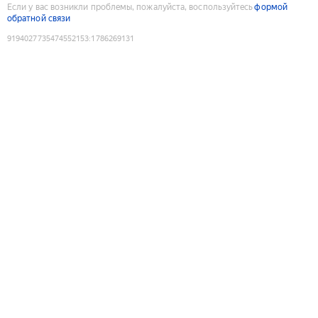
Если у вас возникли проблемы, пожалуйста, воспользуйтесь
формой
обратной связи
9194027735474552153
:
1786269131