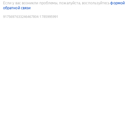
Если у вас возникли проблемы, пожалуйста, воспользуйтесь
формой
обратной связи
9175697633246467804
:
1785995991