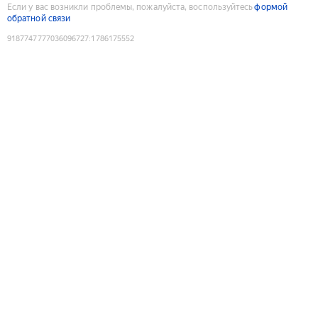
Если у вас возникли проблемы, пожалуйста, воспользуйтесь
формой
обратной связи
9187747777036096727
:
1786175552