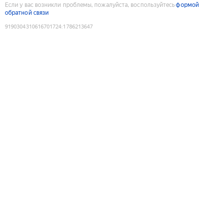
Если у вас возникли проблемы, пожалуйста, воспользуйтесь
формой
обратной связи
9190304310616701724
:
1786213647