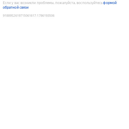
Если у вас возникли проблемы, пожалуйста, воспользуйтесь
формой
обратной связи
9188952619715061617
:
1786193506