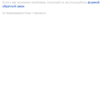
Если у вас возникли проблемы, пожалуйста, воспользуйтесь
формой
обратной связи
9179088686892077646
:
1786046521