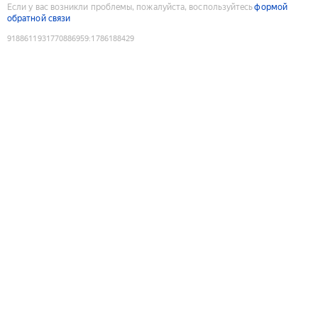
Если у вас возникли проблемы, пожалуйста, воспользуйтесь
формой
обратной связи
9188611931770886959
:
1786188429