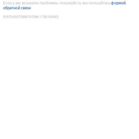
Если у вас возникли проблемы, пожалуйста, воспользуйтесь
формой
обратной связи
9187043875986767086
:
1786165063