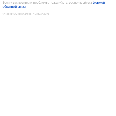
Если у вас возникли проблемы, пожалуйста, воспользуйтесь
формой
обратной связи
9190909759069549605
:
1786222669