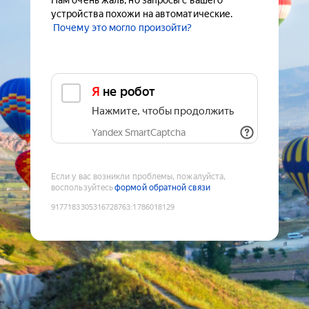
Нам очень жаль, но запросы с вашего
устройства похожи на автоматические.
Почему это могло произойти?
Я не робот
Нажмите, чтобы продолжить
Yandex SmartCaptcha
Если у вас возникли проблемы, пожалуйста,
воспользуйтесь
формой обратной связи
9177183305316728763
:
1786018129