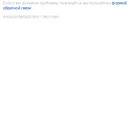
Если у вас возникли проблемы, пожалуйста, воспользуйтесь
формой
обратной связи
9183520539025557003
:
1786112561