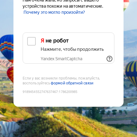
Нам очень жаль, но запросы с вашего
устройства похожи на автоматические.
Почему это могло произойти?
Я не робот
Нажмите, чтобы продолжить
Yandex SmartCaptcha
Если у вас возникли проблемы, пожалуйста,
воспользуйтесь
формой обратной связи
9189454552747637467
:
1786200985