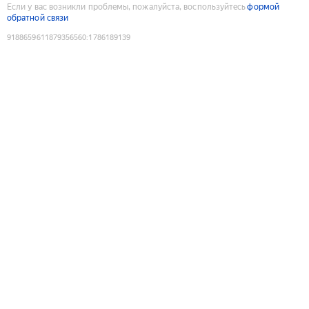
Если у вас возникли проблемы, пожалуйста, воспользуйтесь
формой
обратной связи
9188659611879356560
:
1786189139