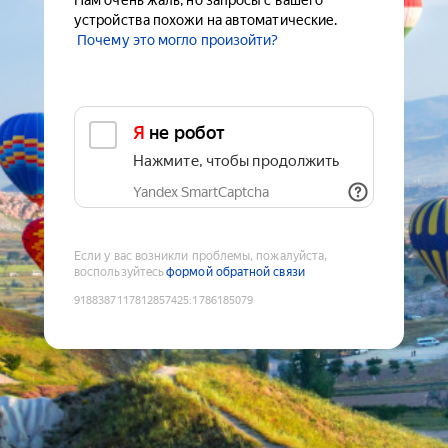
Нам очень жаль, но запросы с вашего
устройства похожи на автоматические.
Почему это могло произойти?
Я не робот
Нажмите, чтобы продолжить
Yandex SmartCaptcha
Если у вас возникли проблемы, пожалуйста,
воспользуйтесь
формой обратной связи
9188387117812857425
:
1786185079