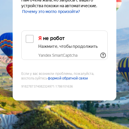
Нам очень жаль, но запросы с вашего
устройства похожи на автоматические.
Почему это могло произойти?
Я не робот
Нажмите, чтобы продолжить
Yandex SmartCaptcha
Если у вас возникли проблемы, пожалуйста,
воспользуйтесь
формой обратной связи
9182787374082324971
:
1786101636