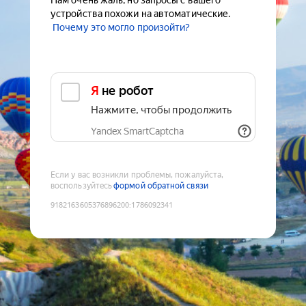
Нам очень жаль, но запросы с вашего
устройства похожи на автоматические.
Почему это могло произойти?
Я не робот
Нажмите, чтобы продолжить
Yandex SmartCaptcha
Если у вас возникли проблемы, пожалуйста,
воспользуйтесь
формой обратной связи
9182163605376896200
:
1786092341