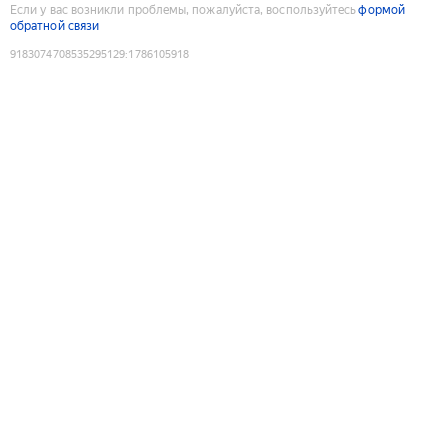
Если у вас возникли проблемы, пожалуйста, воспользуйтесь
формой
обратной связи
9183074708535295129
:
1786105918