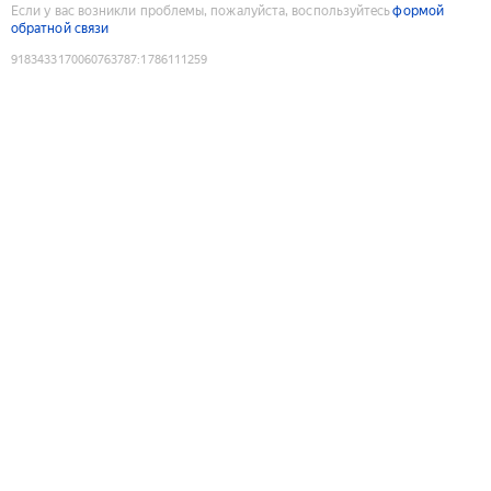
Если у вас возникли проблемы, пожалуйста, воспользуйтесь
формой
обратной связи
9183433170060763787
:
1786111259