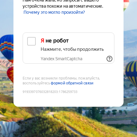
Нам очень жаль, но запросы с вашего
устройства похожи на автоматические.
Почему это могло произойти?
Я не робот
Нажмите, чтобы продолжить
Yandex SmartCaptcha
Если у вас возникли проблемы, пожалуйста,
воспользуйтесь
формой обратной связи
9193397076032818203
:
1786259733