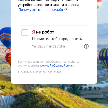
Нам очень жаль, но запросы с вашего
устройства похожи на автоматические.
Почему это могло произойти?
Я не робот
Нажмите, чтобы продолжить
Yandex SmartCaptcha
Если у вас возникли проблемы, пожалуйста,
воспользуйтесь
формой обратной связи
9184205434843331208
:
1786122767