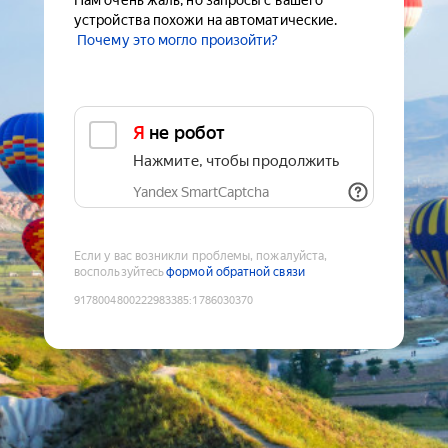
Нам очень жаль, но запросы с вашего
устройства похожи на автоматические.
Почему это могло произойти?
Я не робот
Нажмите, чтобы продолжить
Yandex SmartCaptcha
Если у вас возникли проблемы, пожалуйста,
воспользуйтесь
формой обратной связи
9178004800222983385
:
1786030370