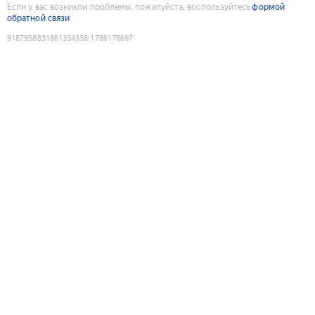
Если у вас возникли проблемы, пожалуйста, воспользуйтесь
формой
обратной связи
9187958831861334338
:
1786178697