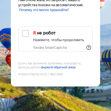
Нам очень жаль, но запросы с вашего
устройства похожи на автоматические.
Почему это могло произойти?
Я не робот
Нажмите, чтобы продолжить
Yandex SmartCaptcha
Если у вас возникли проблемы, пожалуйста,
воспользуйтесь
формой обратной связи
9190327276679219123
:
1786213989