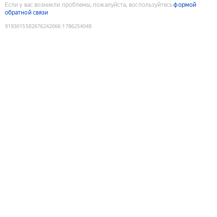
Если у вас возникли проблемы, пожалуйста, воспользуйтесь
формой
обратной связи
9193015582676242066
:
1786254048