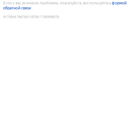
Если у вас возникли проблемы, пожалуйста, воспользуйтесь
формой
обратной связи
9175904786768118780
:
1785999078