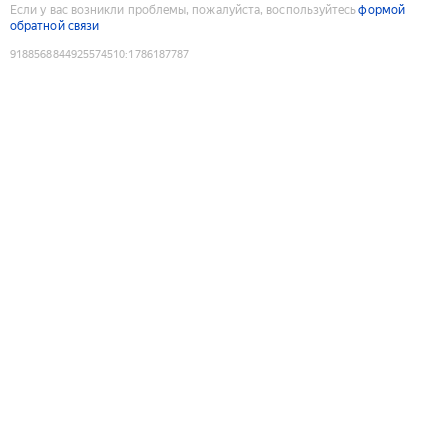
Если у вас возникли проблемы, пожалуйста, воспользуйтесь
формой
обратной связи
9188568844925574510
:
1786187787