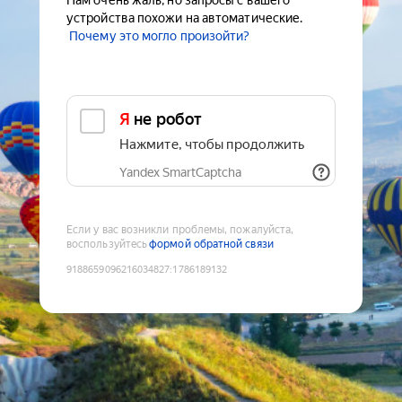
Нам очень жаль, но запросы с вашего
устройства похожи на автоматические.
Почему это могло произойти?
Я не робот
Нажмите, чтобы продолжить
Yandex SmartCaptcha
Если у вас возникли проблемы, пожалуйста,
воспользуйтесь
формой обратной связи
9188659096216034827
:
1786189132