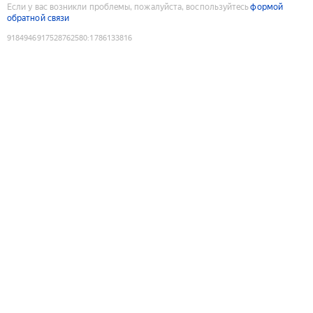
Если у вас возникли проблемы, пожалуйста, воспользуйтесь
формой
обратной связи
9184946917528762580
:
1786133816