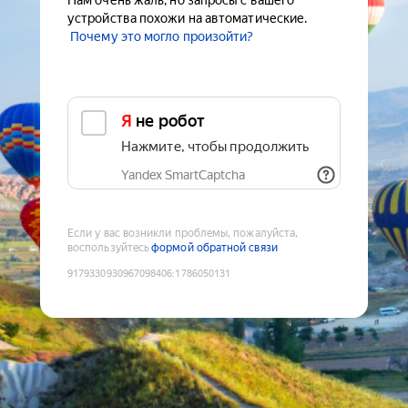
Нам очень жаль, но запросы с вашего
устройства похожи на автоматические.
Почему это могло произойти?
Я не робот
Нажмите, чтобы продолжить
Yandex SmartCaptcha
Если у вас возникли проблемы, пожалуйста,
воспользуйтесь
формой обратной связи
9179330930967098406
:
1786050131