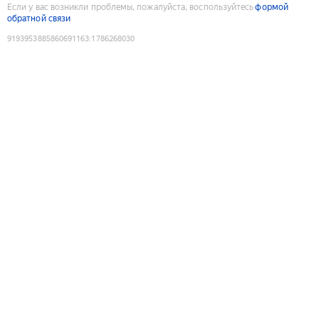
Если у вас возникли проблемы, пожалуйста, воспользуйтесь
формой
обратной связи
9193953885860691163
:
1786268030