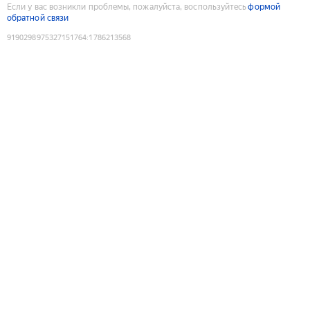
Если у вас возникли проблемы, пожалуйста, воспользуйтесь
формой
обратной связи
9190298975327151764
:
1786213568