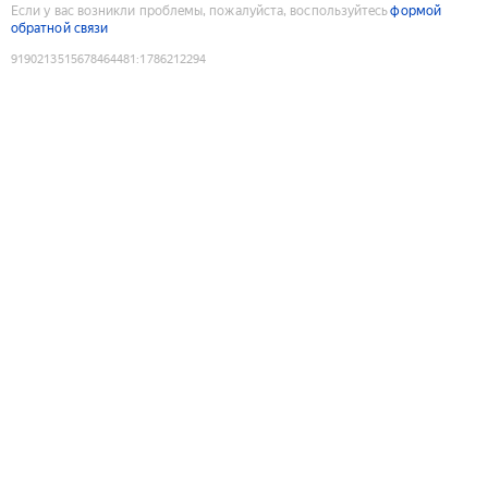
Если у вас возникли проблемы, пожалуйста, воспользуйтесь
формой
обратной связи
9190213515678464481
:
1786212294