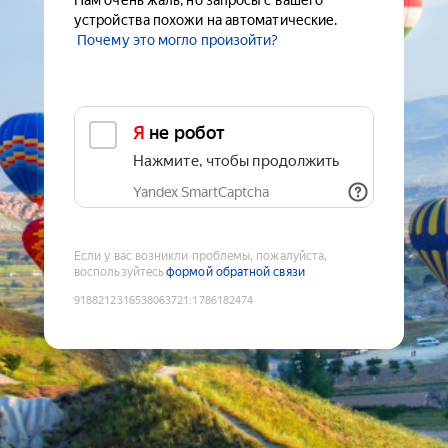
Нам очень жаль, но запросы с вашего
устройства похожи на автоматические.
Почему это могло произойти?
Я не робот
Нажмите, чтобы продолжить
Yandex SmartCaptcha
Если у вас возникли проблемы, пожалуйста,
воспользуйтесь
формой обратной связи
9188212316538063721
:
1786182474