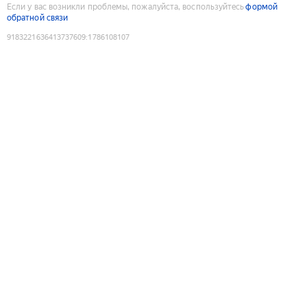
Если у вас возникли проблемы, пожалуйста, воспользуйтесь
формой
обратной связи
9183221636413737609
:
1786108107