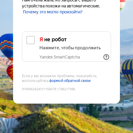
Нам очень жаль, но запросы с вашего
устройства похожи на автоматические.
Почему это могло произойти?
Я не робот
Нажмите, чтобы продолжить
Yandex SmartCaptcha
Если у вас возникли проблемы, пожалуйста,
воспользуйтесь
формой обратной связи
9190562624311156078
:
1786217496