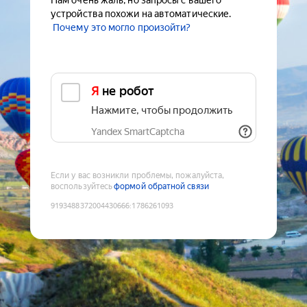
Нам очень жаль, но запросы с вашего
устройства похожи на автоматические.
Почему это могло произойти?
Я не робот
Нажмите, чтобы продолжить
Yandex SmartCaptcha
Если у вас возникли проблемы, пожалуйста,
воспользуйтесь
формой обратной связи
9193488372004430666
:
1786261093