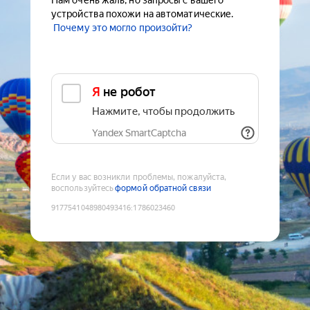
Нам очень жаль, но запросы с вашего
устройства похожи на автоматические.
Почему это могло произойти?
Я не робот
Нажмите, чтобы продолжить
Yandex SmartCaptcha
Если у вас возникли проблемы, пожалуйста,
воспользуйтесь
формой обратной связи
9177541048980493416
:
1786023460