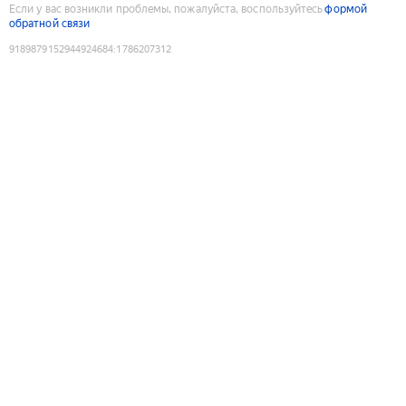
Если у вас возникли проблемы, пожалуйста, воспользуйтесь
формой
обратной связи
9189879152944924684
:
1786207312