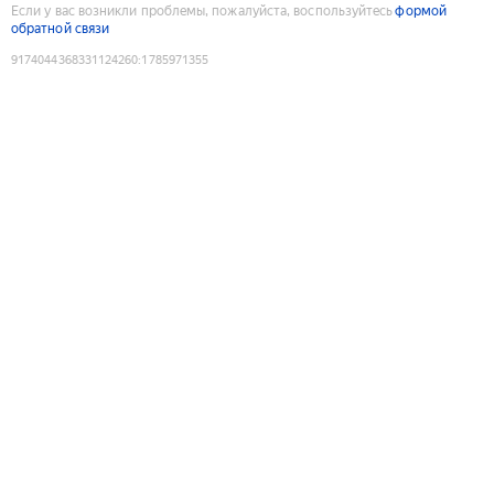
Если у вас возникли проблемы, пожалуйста, воспользуйтесь
формой
обратной связи
9174044368331124260
:
1785971355