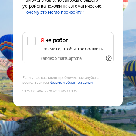
Нам очень жаль, но запросы с вашего
устройства похожи на автоматические.
Почему это могло произойти?
Я не робот
Нажмите, чтобы продолжить
Yandex SmartCaptcha
Если у вас возникли проблемы, пожалуйста,
воспользуйтесь
формой обратной связи
9175908648412278328
:
1785999135