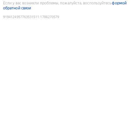
Если у вас возникли проблемы, пожалуйста, воспользуйтесь
формой
обратной связи
9194124957763531511
:
1786270579