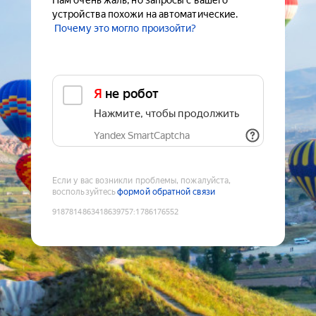
Нам очень жаль, но запросы с вашего
устройства похожи на автоматические.
Почему это могло произойти?
Я не робот
Нажмите, чтобы продолжить
Yandex SmartCaptcha
Если у вас возникли проблемы, пожалуйста,
воспользуйтесь
формой обратной связи
9187814863418639757
:
1786176552