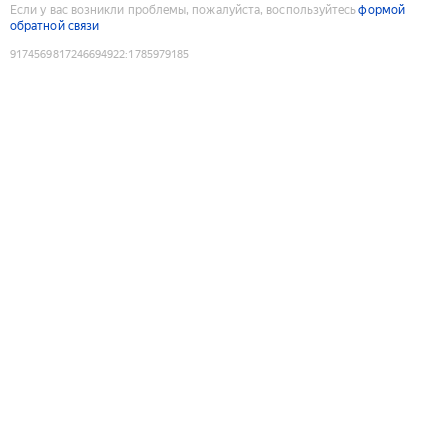
Если у вас возникли проблемы, пожалуйста, воспользуйтесь
формой
обратной связи
9174569817246694922
:
1785979185